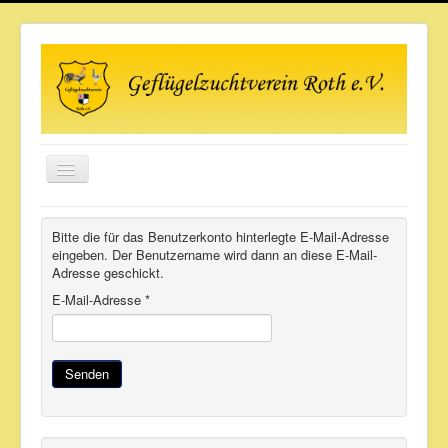
Toggle
Navigation
Aktuelles
Bitte die für das Benutzerkonto hinterlegte E-Mail-Adresse
Wir über uns
eingeben. Der Benutzername wird dann an diese E-Mail-
Adresse geschickt.
Unsere Tiere
E-Mail-Adresse
*
Termine
Veranstaltungen
Senden
Pinwand
Galerie