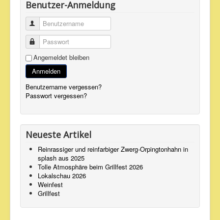
Benutzer-Anmeldung
Kontakt
Links
Benutzername
Impressum
Passwort
Angemeldet bleiben
Anmelden
Benutzername vergessen?
Passwort vergessen?
Neueste Artikel
Reinrassiger und reinfarbiger Zwerg-Orpingtonhahn in
splash aus 2025
Tolle Atmosphäre beim Grillfest 2026
Lokalschau 2026
Weinfest
Grillfest