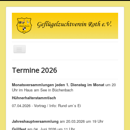
Toggle
Navigation
Aktuelles
Termine 2026
Wir über uns
Unsere Tiere
Monatsversammlungen
jeden 1. Dienstag im Monat
um 20
Uhr im Haus am See in Büchenbach
Termine
Hühnerhalterstammtisch
Veranstaltungen
07.04.2026 - Vortrag / Info: Rund um`s Ei
Pinwand
Jahreshauptversammlung
am 20.03.2026 um 19 Uhr
Galerie
Grillfest
am 04. Juni 2026 um 11 Uhr